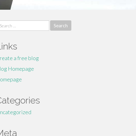
earch
r:
Links
reate a free blog
log Homepage
omepage
Categories
ncategorized
Meta