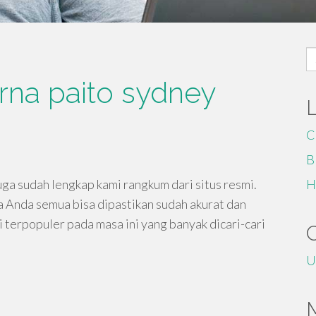
S
fo
rna paito sydney
C
B
uga sudah lengkap kami rangkum dari situs resmi.
H
a Anda semua bisa dipastikan sudah akurat dan
terpopuler pada masa ini yang banyak dicari-cari
U