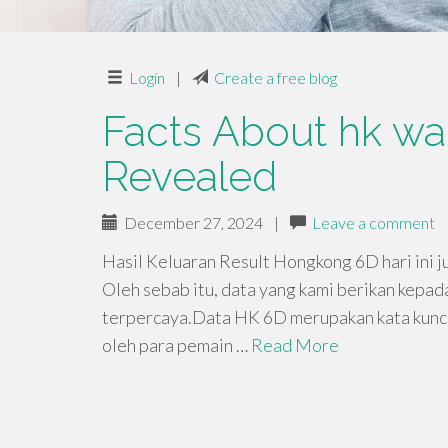
Login
|
Create a free blog
Facts About hk wa
Revealed
December 27, 2024
|
Leave a comment
Hasil Keluaran Result Hongkong 6D hari ini j
Oleh sebab itu, data yang kami berikan kepad
terpercaya.Data HK 6D merupakan kata kunci 
oleh para pemain …
Read More